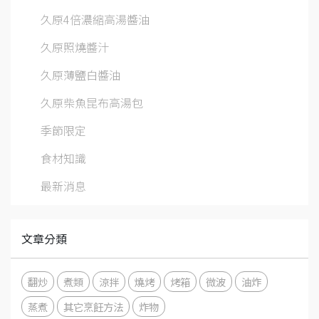
久原4倍濃縮高湯醬油
久原照燒醬汁
久原薄鹽白醬油
久原柴魚昆布高湯包
季節限定
食材知識
最新消息
文章分類
翻炒
煮類
涼拌
燒烤
烤箱
微波
油炸
蒸煮
其它烹飪方法
炸物