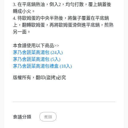
3. 在平底鍋熱油，倒入2，均勻打散，覆上鍋蓋後
轉成小火。
4. 待歐姆蛋的中央半熟後，將盤子覆蓋在平底鍋
上，翻轉歐姆蛋，再將歐姆蛋滑倒進平底鍋，煎熟
另一面。
本食譜使用以下商品>>
茅乃舍蔬菜高湯包 (24入)
茅乃舍蔬菜高湯包 (5入)
茅乃舍蔬菜高湯包禮盒 (18入)
版權所有，翻印(盜拷)必究
食譜分類
煮類