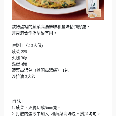
歐姆蛋裡的蔬菜高湯鮮味和鹽味恰到好處，
非常適合作為早餐享用。
[材料] （2-3人份)
菠菜 2株
火腿 30g
雞蛋 4顆
蔬菜高湯包（撕開高湯袋） 1包
沙拉油 3大匙
[作法]
1. 菠菜、火腿切成5mm寬。
2. 打散的蛋液中加入1和蔬菜高湯包。攪拌均勻。