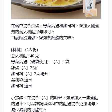
在碗中混合生蛋、野菜高湯和起司粉，並加入剛煮
熟的義大利麵拌勻即可。
口感順滑濃郁，宛如餐廳般的美味。
[材料] （2人份)
意大利麵 140 克
野菜高湯（破袋使用）【A】1 袋
雞蛋【A】2 顆
起司粉【A】2-4 湯匙
黑胡椒 適量
起司粉 適量
小提醒：在混合【A】的時候，如果加入一些煮麵
的湯汁，可以讓調理過程中的麵湯混合更加均勻，
減少結塊的可能性。