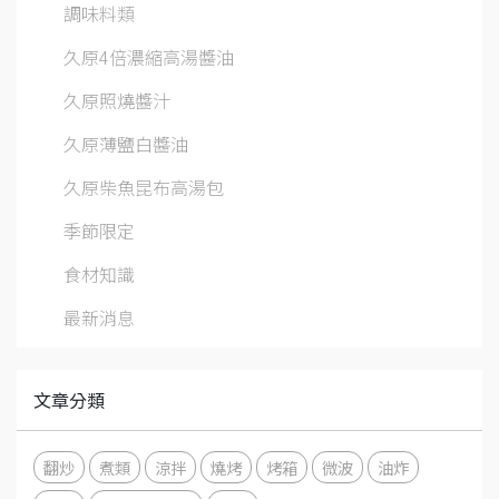
調味料類
久原4倍濃縮高湯醬油
久原照燒醬汁
久原薄鹽白醬油
久原柴魚昆布高湯包
季節限定
食材知識
最新消息
文章分類
翻炒
煮類
涼拌
燒烤
烤箱
微波
油炸