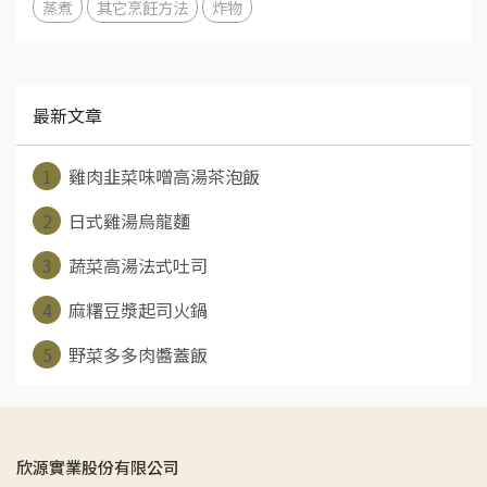
蒸煮
其它烹飪方法
炸物
最新文章
1
雞肉韭菜味噌高湯茶泡飯
2
日式雞湯烏龍麵
3
蔬菜高湯法式吐司
4
麻糬豆漿起司火鍋
5
野菜多多肉醬蓋飯
欣源實業股份有限公司