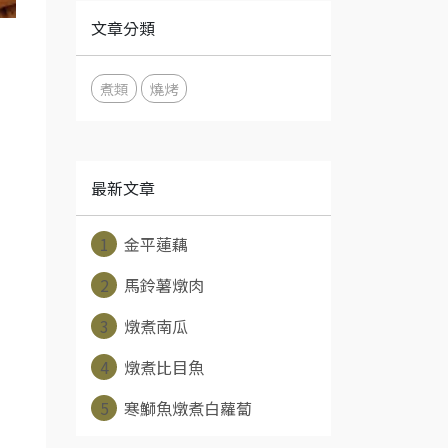
文章分類
煮類
燒烤
最新文章
1
金平蓮藕
2
馬鈴薯燉肉
3
燉煮南瓜
4
燉煮比目魚
5
寒鰤魚燉煮白蘿蔔