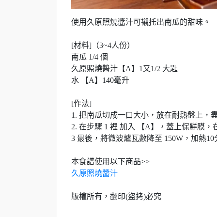
使用久原照燒醬汁可襯托出南瓜的甜味。
[材料]（3~4人份）
南瓜 1/4 個
久原照燒醬汁【A】1又1/2 大匙
水 【A】140毫升
[作法]
1. 把南瓜切成一口大小，放在耐熱盤上，
2. 在步驟 1 裡 加入 【A】，蓋上保鮮膜
3 最後，將微波爐瓦數降至 150W，加熱1
本食譜使用以下商品>>
久原照燒醬汁
版權所有，翻印(盜拷)必究