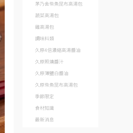
茅乃舍柴魚昆布高湯包
蔬菜高湯包
雞高湯包
調味料類
久原4倍濃縮高湯醬油
久原照燒醬汁
久原薄鹽白醬油
久原柴魚昆布高湯包
季節限定
食材知識
最新消息