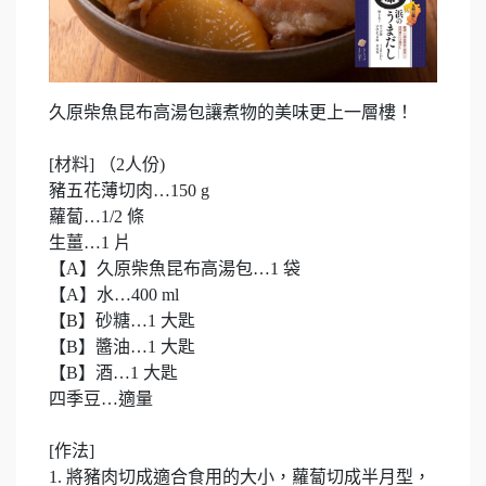
久原柴魚昆布高湯包讓煮物的美味更上一層樓！
[材料] （2人份)
豬五花薄切肉…150 g
蘿蔔…1/2 條
生薑…1 片
【A】久原柴魚昆布高湯包…1 袋
【A】水…400 ml
【B】砂糖…1 大匙
【B】醬油…1 大匙
【B】酒…1 大匙
四季豆…適量
[作法]
1. 將豬肉切成適合食用的大小，蘿蔔切成半月型，