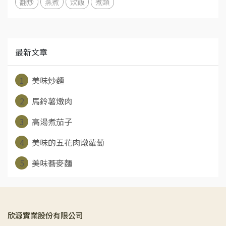
翻炒
蒸煮
炊飯
煮類
最新文章
1
美味炒麵
2
馬鈴薯燉肉
3
高湯煮茄子
4
美味的五花肉燉蘿蔔
5
美味蕎麥麵
欣源實業股份有限公司