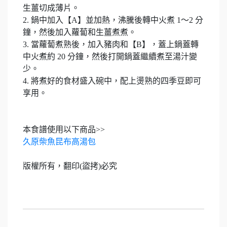
生薑切成薄片。
2. 鍋中加入【A】並加熱，沸騰後轉中火煮 1～2 分
鐘，然後加入蘿蔔和生薑煮煮。
3. 當蘿蔔煮熟後，加入豬肉和【B】，蓋上鍋蓋轉
中火煮約 20 分鐘，然後打開鍋蓋繼續煮至湯汁變
少。
4. 將煮好的食材盛入碗中，配上燙熟的四季豆即可
享用。
本食譜使用以下商品>>
久原柴魚昆布高湯包
版權所有，翻印(盜拷)必究