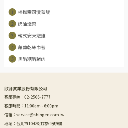
1
檸檬壽司漬蓋飯
2
奶油燉菜
3
韓式安東燉雞
4
蘿蔔乾絲巾著
5
黑醋糖醋豬肉
欣源實業股份有限公司
客服專線：02-2506-7777
客服時間：11:00am - 6:00pm
信箱：service@shingen.com.tw
地址：台北市104松江路59號9樓