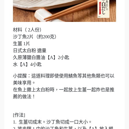
材料（ 2人份）
沙丁魚2片（約200克）
生薑 1片
日式太白粉 適量
久原薄鹽白醬油【A】2小匙
水【A】4小匙
小提醒：這道料理即使使用鯖魚等其他魚類也可以
美味享用。
在魚上撒上太白粉時，一起放上生薑一起炸也是推
薦的做法！
[作法]
1. 生薑切成末。沙丁魚切成一口大小。
2. 將步驟 1 中的沙丁魚和生薑，以及【A】放入塑