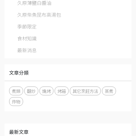
久原薄鹽白醬油
久原柴魚昆布高湯包
季節限定
食材知識
最新消息
文章分類
煮類
翻炒
燒烤
烤箱
其它烹飪方法
蒸煮
炸物
最新文章