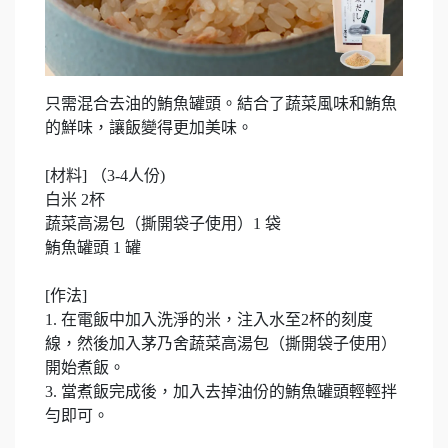
只需混合去油的鮪魚罐頭。結合了蔬菜風味和鮪魚
的鮮味，讓飯變得更加美味。
[材料] （3-4人份)
白米 2杯
蔬菜高湯包（撕開袋子使用）1 袋
鮪魚罐頭 1 罐
[作法]
1. 在電飯中加入洗淨的米，注入水至2杯的刻度
線，然後加入茅乃舍蔬菜高湯包（撕開袋子使用）
開始煮飯。
3. 當煮飯完成後，加入去掉油份的鮪魚罐頭輕輕拌
勻即可。